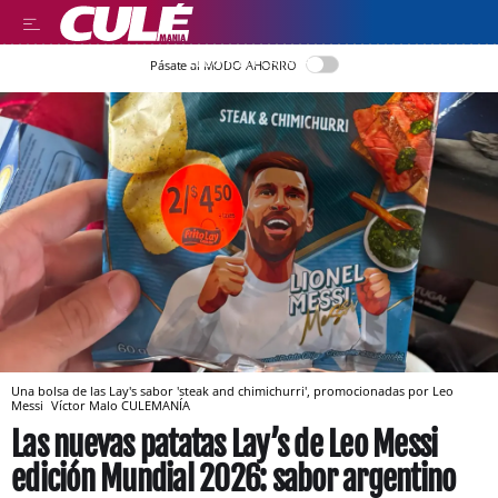
LLEGIR EN CATALÀ
Pásate al MODO AHORRO
Una bolsa de las Lay's sabor 'steak and chimichurri', promocionadas por Leo
Messi
Víctor Malo
CULEMANÍA
Las nuevas patatas Lay’s de Leo Messi
edición Mundial 2026: sabor argentino