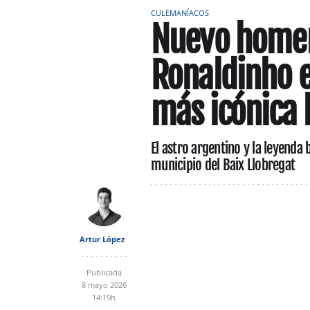
CULEMANÍACOS
Nuevo homen
Ronaldinho e
más icónica 
El astro argentino y la leyenda
municipio del Baix Llobregat
Artur López
Publicada
8 mayo 2026
14:19h