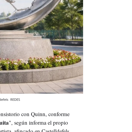
defels
REDES
consistorio con Quinn, conforme
uita
", según informa el propio
tista, afincado en Castelldefels