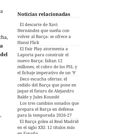
ia
Noticias relacionadas
El descarte de Xavi
Hernández que sueña con
cha,
volver al Barça: se ofrece a
Hansi Flick
la
El Fair Play atormenta a
del
Laporta para construir el
nuevo Barça: faltan 12
millones, el cobro de los PSL y
el fichaje imperativo de un '9'
Deco escucha ofertas: el
cedido del Barça que pone en
jaque el futuro de Alejandro
Balde y Jules Koundé
Los tres cambios sonados que
prepara el Barça en defensa
,
para la temporada 2026-27
El Barça golea al Real Madrid
en el siglo XXI: 12 títulos más
en España