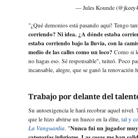
— Jules Kounde (@jkeey
"¿Qué demonios está pasando aquí! Tengo tan
corriendo? Ni idea. ¿A dónde estaba corri
estaba corriendo bajo la lluvia, con la cami
medio de las calles como un loco?
Como si le
no hagas eso. Sé responsable", tuiteó. Poco p
incansable, alegre, que se ganó la renovación 
Trabajo por delante del talent
Su autoexigencia le hará recobrar aquel nivel.
que le hizo abrirse un hueco en la élite,
tal y c
Nunca fui un jugador muy 
La Vanguardia
. "
categorías inferiores. Las cosas me han sal