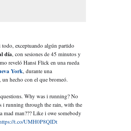
i todo, exceptuando algún partido
al día
, con sesiones de 45 minutos y
como reveló Hansi Flick en una rueda
eva York
, durante una
a, un hecho con el que bromeó.
y questions. Why was i running? No
i running through the rain, with the
ke a mad man??? Like i owe somebody
https://t.co/UMH0P8QIDt