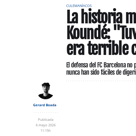
CULEMANÍACOS
La historia 
Koundé: "Tuv
era terrible
El defensa del FC Barcelona no
nunca han sido fáciles de diger
Gerard Boada
Publicada
6 mayo 2026
11:15h