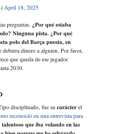
4)
April 18, 2025
¿Por qué estaba
tas preguntas.
endo? Ninguna pista. ¿Por qué
seta polo del Barça puesta, en
 debiera dinero a alguien. Por favor,
arece que queda de ese jugador
hasta 2030.
o
carácter
 Tipo disciplinado, fue su
el
omo reconoció en una entrevista para
talentoso que iba volando en las
ido bien porque me he esforzado