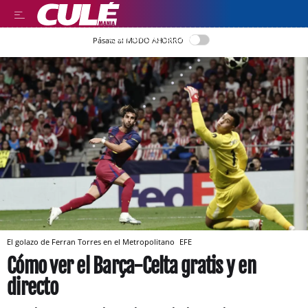
LEER EN CASTELLANO
Pásate al MODO AHORRO
El golazo de Ferran Torres en el Metropolitano
EFE
Cómo ver el Barça-Celta gratis y en
directo