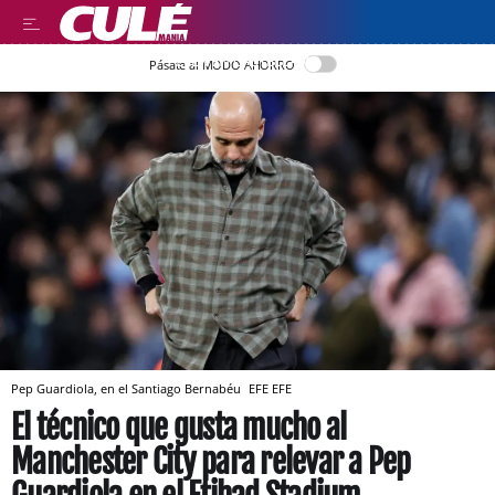
LEER EN CASTELLANO
Pásate al MODO AHORRO
Pep Guardiola, en el Santiago Bernabéu
EFE
EFE
El técnico que gusta mucho al
Manchester City para relevar a Pep