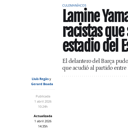
CULEMANÍACOS
Lamine Yamal
racistas que
estadio del 
El delantero del Barça pudo 
que acudió al partido entre
Lluís Regàs
Gerard Boada
Publicada
1 abril 2026
10:24h
Actualizada
1 abril 2026
14:35h