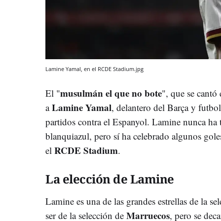
Lamine Yamal, en el RCDE Stadium.jpg
m
usulmán el que no bote
El "
", que se cantó
Lamine Yamal
a
, delantero del Barça y futbo
partidos contra el Espanyol. Lamine nunca ha t
blanquiazul, pero sí ha celebrado algunos gol
RCDE Stadium
el
.
La elección de Lamine
Lamine es una de las grandes estrellas de la s
Marruecos
ser de la selección de
, pero se dec