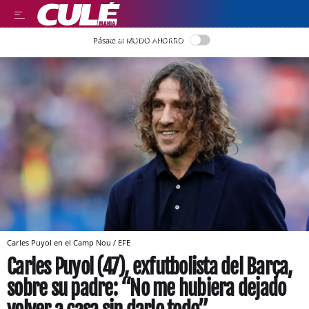
LEER EN CASTELLANO
Pásate al MODO AHORRO
Carles Puyol en el Camp Nou / EFE
Carles Puyol (47), exfutbolista del Barça,
sobre su padre: “No me hubiera dejado