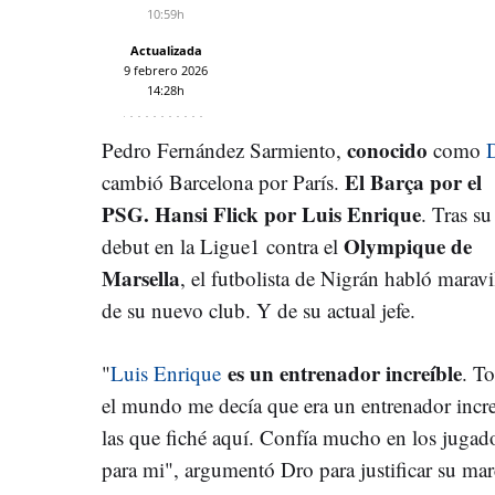
10:59h
Actualizada
9 febrero 2026
14:28h
conocido
Pedro Fernández Sarmiento,
como
El Barça por el
cambió Barcelona por París.
PSG. Hansi Flick por Luis Enrique
. Tras su
Olympique de
debut en la Ligue1 contra el
Marsella
, el futbolista de Nigrán habló maravi
de su nuevo club. Y de su actual jefe.
es un entrenador increíble
"
Luis Enrique
. T
el mundo me decía que era un entrenador increí
las que fiché aquí. Confía mucho en los jugado
para mi", argumentó Dro para justificar su mar