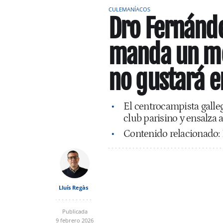
CULEMANÍACOS
Dro Fernánde
manda un men
no gustará e
El centrocampista galleg
club parisino y ensalza 
Contenido relacionado:
Lluís Regàs
Publicada
9 febrero 2026