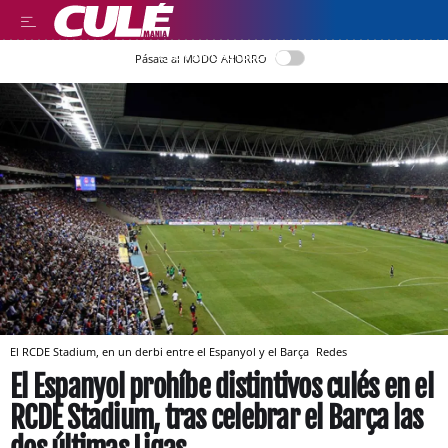
LEER EN CASTELLANO
Pásate al MODO AHORRO
El RCDE Stadium, en un derbi entre el Espanyol y el Barça
Redes
El Espanyol prohíbe distintivos culés en el
RCDE Stadium, tras celebrar el Barça las