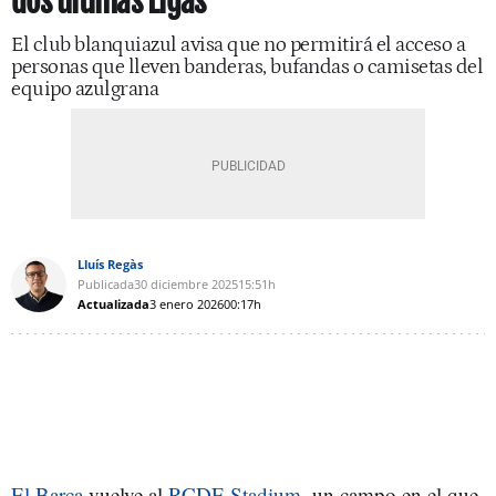
dos últimas Ligas
El club blanquiazul avisa que no permitirá el acceso a
personas que lleven banderas, bufandas o camisetas del
equipo azulgrana
Lluís Regàs
Publicada
30 diciembre 2025
15:51h
Actualizada
3 enero 2026
00:17h
El Barça
vuelve al
RCDE Stadium
, un campo en el que