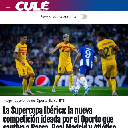
Pásate al MODO AHORRO
Imagen de archivo del Oporto-Barça
EFE
La Supercopa Ibérica: la nueva
competición ideada por el Oporto que