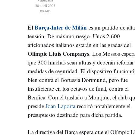
Publicada
30 abril 2025
00:44h
El
Barça-Inter de Milán
es un partido de alta
tensión. De máximo riesgo. Unos 2.600
aficionados italianos estarán en las gradas del
Olímpic Lluís Companys
. Los Mossos esper
que 300 hinchas sean ultras y deberán reforzar 
medidas de seguridad. El dispositivo funcionó
bien contra el Borussia Dortmund, pero fue
insuficiente en los octavos de final, contra el
Benfica. Con el traslado a Montjuïc, el club q
preside
Joan Laporta
recortó notablemente el
presupuesto destinado para dicha partida.
La directiva del Barça espera que el Olímpic L