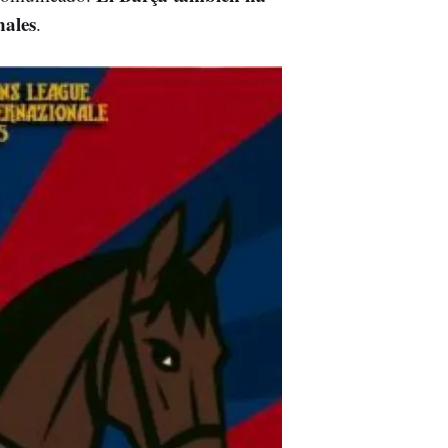
nales
.