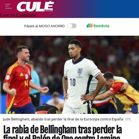
Leer en Castellano
Pásate al MODO AHORRO
Jude Bellingham, abatido tras perder la final de la Eurocopa contra España
EFE
La rabia de Bellingham tras perder la