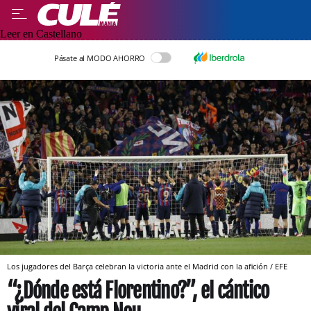
Leer en Castellano
Pásate al MODO AHORRO
Los jugadores del Barça celebran la victoria ante el Madrid con la afición / EFE
“¿Dónde está Florentino?”, el cántico