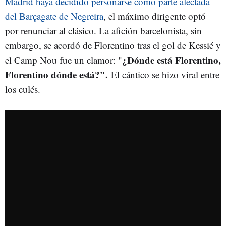
Madrid haya decidido personarse como parte afectada
del Barçagate de Negreira
, el máximo dirigente optó
por renunciar al clásico. La afición barcelonista, sin
embargo, se acordó de Florentino tras el gol de Kessié y
¿Dónde está Florentino,
el Camp Nou fue un clamor: "
Florentino dónde está?".
El cántico se hizo viral entre
los culés.