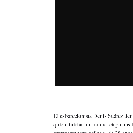
El exbarcelonista Denis Suárez tie
quiere iniciar una nueva etapa tras l
centrocampista gallego, de 28 años, 