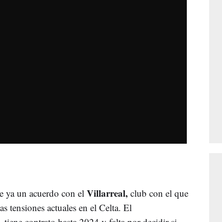
Villarreal,
ne ya un acuerdo con el
club con el que
as tensiones actuales en el Celta. El
tiene contrato hasta 2024 y falta por decidir si