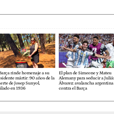
Barça rinde homenaje a su
El plan de Simeone y Mateu
sidente mártir: 90 años de la
Alemany para seducir a Juliá
rte de Josep Sunyol,
Álvarez: avalancha argentina
ilado en 1936
contra el Barça