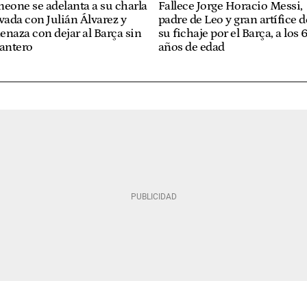
eone se adelanta a su charla
Fallece Jorge Horacio Messi,
vada con Julián Álvarez y
padre de Leo y gran artífice d
naza con dejar al Barça sin
su fichaje por el Barça, a los 
lantero
años de edad