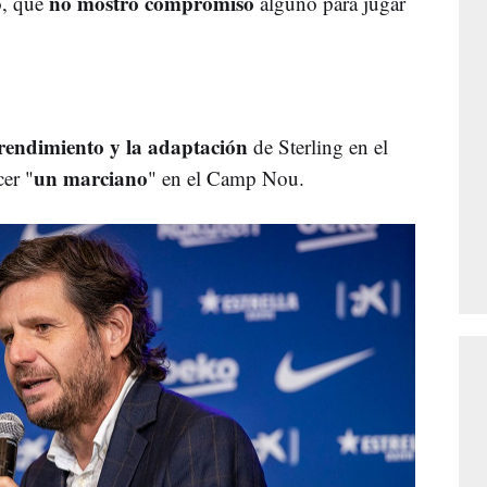
no mostró compromiso
o, que
alguno para jugar
rendimiento y la adaptación
de Sterling en el
un
marciano
er "
" en el Camp Nou.