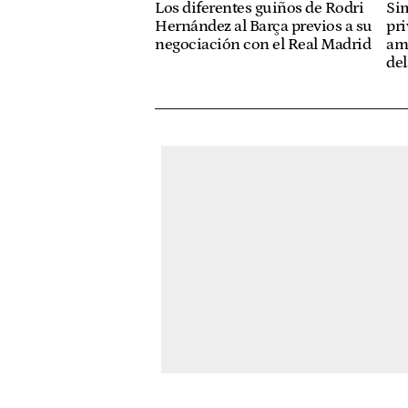
Los diferentes guiños de Rodri
Sim
Hernández al Barça previos a su
pri
negociación con el Real Madrid
ame
de