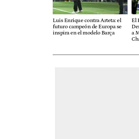
El 
Luis Enrique contra Arteta: el
De
futuro campeón de Europa se
a M
inspira en el modelo Barça
Ch