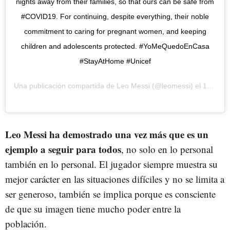
nights away from their families, so that ours can be safe from
#COVID19. For continuing, despite everything, their noble
commitment to caring for pregnant women, and keeping
children and adolescents protected. #YoMeQuedoEnCasa
#StayAtHome #Unicef
Una publicación compartida de
Leo Messi
(@leomessi) el
12 Abr, 2020 a las 11:21 PDT
Leo Messi ha demostrado una vez más que es un
ejemplo a seguir para todos
, no solo en lo personal
también en lo personal. El jugador siempre muestra su
mejor carácter en las situaciones difíciles y no se limita a
ser generoso, también se implica porque es consciente
de que su imagen tiene mucho poder entre la
población.