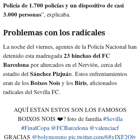
Policía de 1.700 policías y un dispositivo de casi
3.000 personas
”, explicaba.
Problemas con los radicales
La noche del viernes, agentes de la Policía Nacional han
23 hinchas del FC
detenido esta madrugada
Barcelona
por altercados en el Nervión, cerca del
Sánchez Pizjuá
estadio del
n. Estos enfrentamientos
Boixos Nois
Biris
eran de los
y los
, aficionados
radicales del Sevilla FC.
AQUÍ ESTÁN ESTOS SON LOS FAMOSOS
BOIXOS NOIS ❤️? foto de familia
#Sevilla
#FinalCopa
@FCBarcelona
@valenciacf
GRACIAS
@bolymoreno
pic.twitter.com/68yIXF2Olv