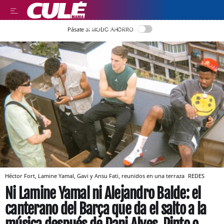
LLEGIR EN CATALÀ
Pásate al MODO AHORRO
Héctor Fort, Lamine Yamal, Gavi y Ansu Fati, reunidos en una terraza
REDES
Ni Lamine Yamal ni Alejandro Balde: el
canterano del Barça que da el salto a la