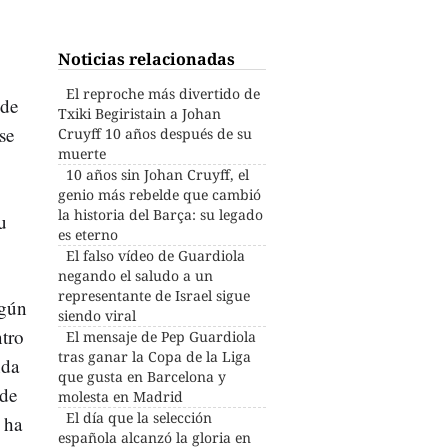
Noticias relacionadas
El reproche más divertido de
 de
Txiki Begiristain a Johan
se
Cruyff 10 años después de su
muerte
10 años sin Johan Cruyff, el
genio más rebelde que cambió
la historia del Barça: su legado
u
es eterno
El falso vídeo de Guardiola
negando el saludo a un
representante de Israel sigue
egún
siendo viral
ntro
El mensaje de Pep Guardiola
tras ganar la Copa de la Liga
nda
que gusta en Barcelona y
 de
molesta en Madrid
El día que la selección
 ha
española alcanzó la gloria en