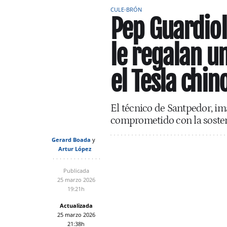
CULE-BRÓN
Pep Guardiol
le regalan u
el Tesla chin
El técnico de Santpedor, im
comprometido con la sosteni
Gerard Boada
Artur López
Publicada
25 marzo 2026
19:21h
Actualizada
25 marzo 2026
21:38h