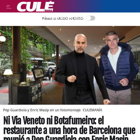
LEER EN CASTELLANO
Pásate al MODO AHORRO
Pep Guardiola y Enric Masip en un fotomontaje
CULEMANÍA
Ni Via Veneto ni Botafumeiro: el
restaurante a una hora de Barcelona que