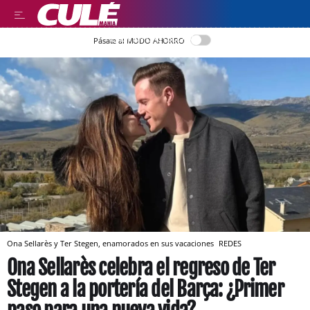
LEER EN CASTELLANO
Pásate al MODO AHORRO
Ona Sellarès y Ter Stegen, enamorados en sus vacaciones
REDES
Ona Sellarès celebra el regreso de Ter
Stegen a la portería del Barça: ¿Primer