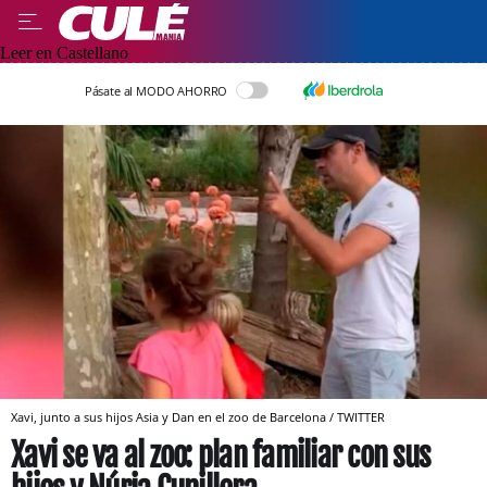
Leer en Castellano
Pásate al MODO AHORRO
Xavi, junto a sus hijos Asia y Dan en el zoo de Barcelona / TWITTER
Xavi se va al zoo: plan familiar con sus