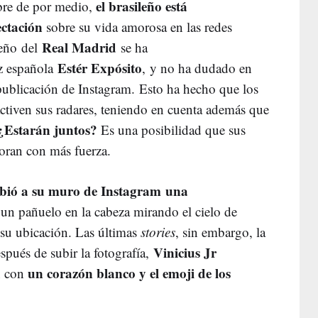
el brasileño está
ibre de por medio,
ctación
sobre su vida amorosa en las redes
Real Madrid
leño del
se ha
Estér Expósito
z española
, y no ha dudado en
publicación de Instagram. Esto ha hecho que los
activen sus radares, teniendo en cuenta además que
¿Estarán juntos?
Es una posibilidad que sus
loran con más fuerza.
ubió a su muro de Instagram una
un pañuelo en la cabeza mirando el cielo de
 su ubicación. Las últimas
stories
, sin embargo, la
Vinicius Jr
pués de subir la fotografía,
un corazón blanco y el emoji de los
n con