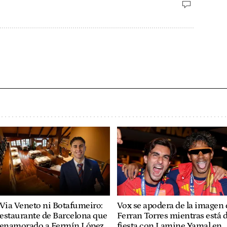
Via Veneto ni Botafumeiro:
Vox se apodera de la imagen 
restaurante de Barcelona que
Ferran Torres mientras está 
 enamorado a Fermín López
fiesta con Lamine Yamal en