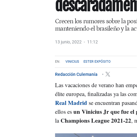
descaradamente
Crecen los rumores sobre la posi
manteniendo el brasileño y la ac
13 junio, 2022
11:12
VINICIUS
ESTER EXPÓSITO
Redacción Culemanía
Las vacaciones de verano han empe
élite europea, finalizadas ya las c
Real Madrid
se encuentran pasando
un Vinicius Jr que fue e
ellos es
Champions League 2021-22
la
, 