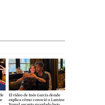
de
El vídeo de Inés García donde
de
explica cómo conoció a Lamine
Yamal: secreto guardado bajo