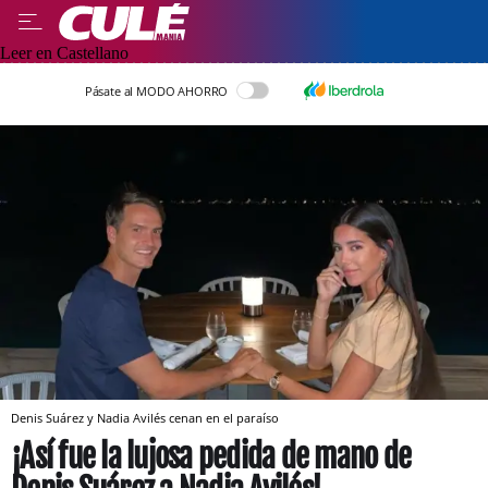
Leer en Castellano
Pásate al MODO AHORRO
Denis Suárez y Nadia Avilés cenan en el paraíso
¡Así fue la lujosa pedida de mano de