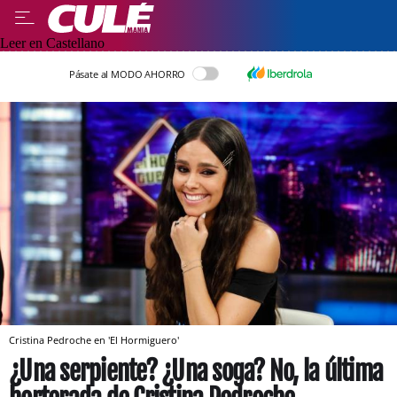
Leer en Castellano
Pásate al MODO AHORRO
Cristina Pedroche en 'El Hormiguero'
¿Una serpiente? ¿Una soga? No, la última