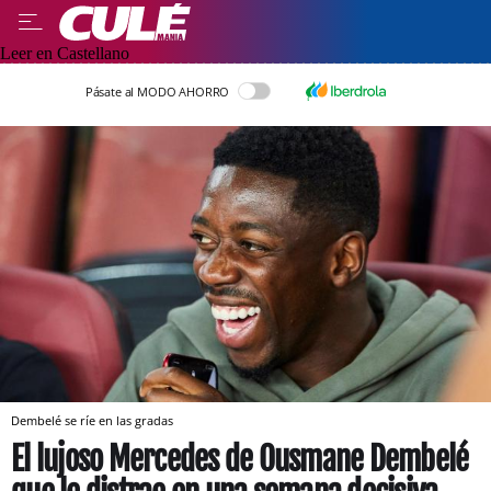
Leer en Castellano
Pásate al MODO AHORRO
Dembelé se ríe en las gradas
El lujoso Mercedes de Ousmane Dembelé