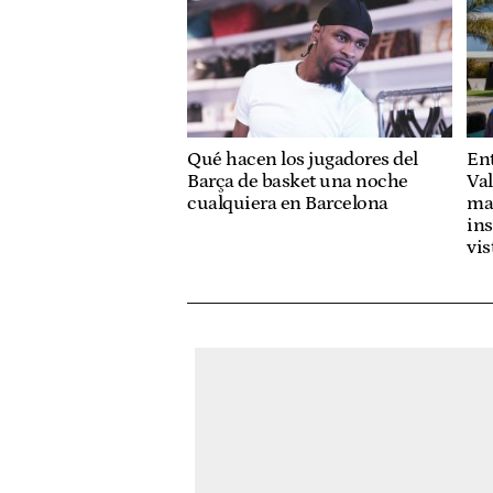
Qué hacen los jugadores del
Ent
Barça de basket una noche
Va
cualquiera en Barcelona
ma
ins
vis