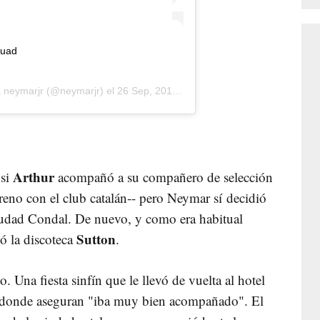
uad
 neymarjr
(@neymarjr) el
26 Sep, 2019 a las 4:16 PDT
Arthur
 si
acompañó a su compañero de selección
ntreno con el club catalán-- pero Neymar sí decidió
 Ciudad Condal. De nuevo, y como era habitual
Sutton
ó la discoteca
.
. Una fiesta sinfín que le llevó de vuelta al hotel
a, donde aseguran "iba muy bien acompañado". El