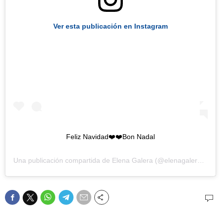
Ver esta publicación en Instagram
Feliz Navidad❤️❤️Bon Nadal
Una publicación compartida de
Elena Galera
(@elenagalera) el
25