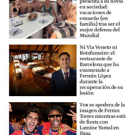
presenta a su novia
en sociedad:
vacaciones de
ensueño (en
familia) tras ser el
mejor defensa del
Mundial
Ni Via Veneto ni
Botafumeiro: el
restaurante de
Barcelona que ha
enamorado a
Fermín López
durante la
recuperación de su
lesión
Vox se apodera de la
imagen de Ferran
Torres mientras está
de fiesta con
Lamine Yamal en
Ibiza