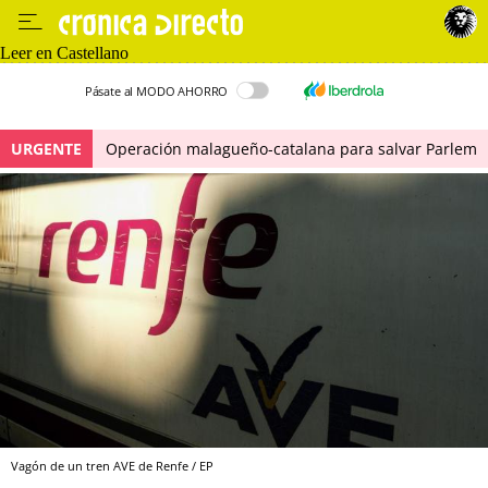
Leer en Castellano
Pásate al MODO AHORRO
URGENTE
Operación malagueño-catalana para salvar Parlem
Vagón de un tren AVE de Renfe / EP