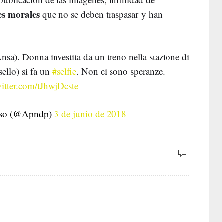
es morales
que no se deben traspasar y han
sa). Donna investita da un treno nella stazione di
ello) si fa un
#selfie
. Non ci sono speranze.
witter.com/tJhwjDcste
oso (@Apndp)
3 de junio de 2018