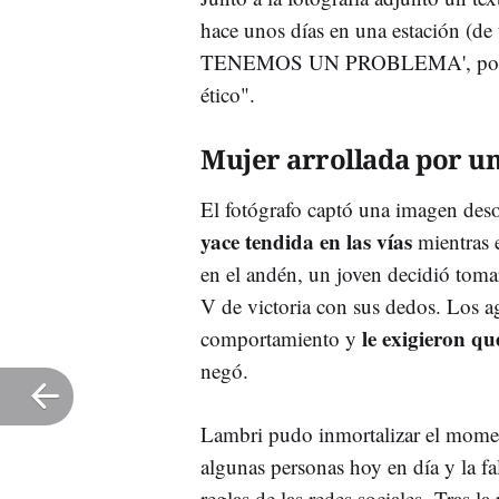
hace unos días en una estación (d
TENEMOS UN PROBLEMA', porque 
ético".
Mujer arrollada por u
El fotógrafo captó una imagen des
yace tendida en las vías
mientras e
en el andén, un joven decidió tom
V de victoria con sus dedos. Los ag
le exigieron qu
comportamiento y
negó.
Lambri pudo inmortalizar el moment
algunas personas hoy en día y la f
reglas de las redes sociales. Tras l