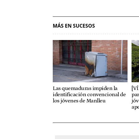
MÁS EN SUCESOS
Las quemaduras impiden la
[V
identificación convencional de
pan
los jóvenes de Manlleu
jóv
ap