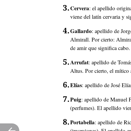
Cervera
: el apellido orig
viene del latín cervaria y si
Gallardo
: apellido de Jorg
Almirall. Por cierto: Almir
de amir que significa cabo.
Arrufat
: apellido de Tomá
Altus. Por cierto, el mítico
Elías
: apellido de José El
Puig
: apellido de Manuel 
(perfumes). El apellido vi
Portabella
: apellido de Ri
(inversiones). El apellido e