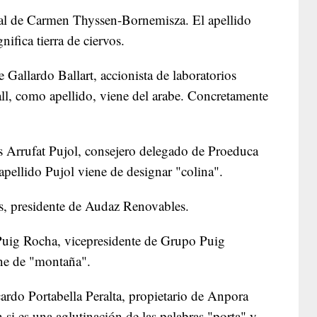
inal de Carmen Thyssen-Bornemisza. El apellido
gnifica tierra de ciervos.
e Gallardo Ballart, accionista de laboratorios
all, como apellido, viene del arabe. Concretamente
s Arrufat Pujol, consejero delegado de Proeduca
 apellido Pujol viene de designar "colina".
ías, presidente de Audaz Renovables.
Puig Rocha, vicepresidente de Grupo Puig
ene de "montaña".
cardo Portabella Peralta, propietario de Anpora
n si es una aglutinación de las palabras "porta" y