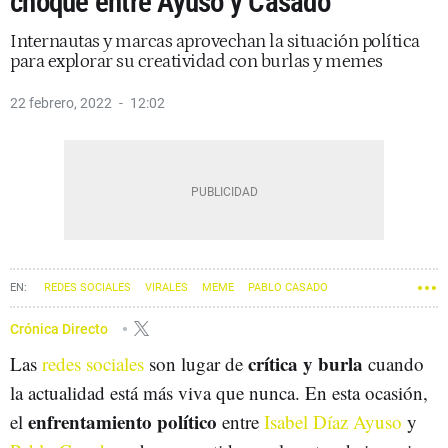
choque entre Ayuso y Casado
Internautas y marcas aprovechan la situación política
para explorar su creatividad con burlas y memes
22 febrero, 2022
12:02
REDES SOCIALES
VIRALES
MEME
PABLO CASADO
ISABEL DÍAZ AYUSO
Crónica Directo
crítica y burla
Las
redes sociales
son lugar de
cuando
la actualidad está más viva que nunca. En esta ocasión,
enfrentamiento político
el
entre
Isabel Díaz Ayuso
y