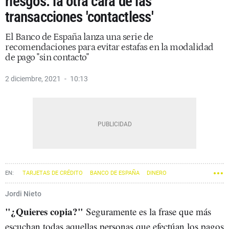
riesgos: la otra cara de las
transacciones 'contactless'
El Banco de España lanza una serie de
recomendaciones para evitar estafas en la modalidad
de pago "sin contacto"
2 diciembre, 2021
10:13
TARJETAS DE CRÉDITO
BANCO DE ESPAÑA
DINERO
Jordi Nieto
"¿Quieres copia?"
Seguramente es la frase que más
escuchan todas aquellas personas que efectúan los pagos