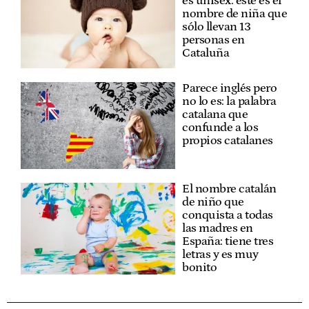
es unisex: este es el
nombre de niña que
sólo llevan 13
personas en
Cataluña
Parece inglés pero
no lo es: la palabra
catalana que
confunde a los
propios catalanes
El nombre catalán
de niño que
conquista a todas
las madres en
España: tiene tres
letras y es muy
bonito