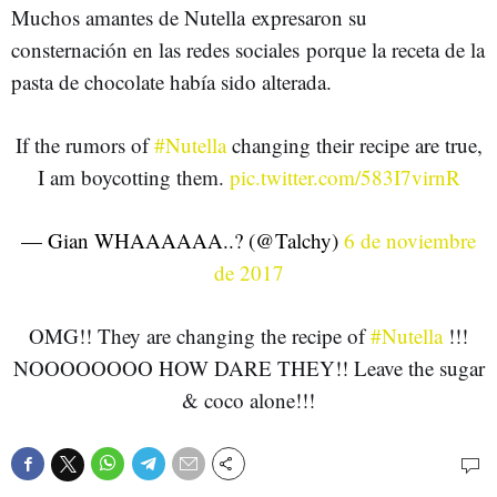
Muchos amantes de Nutella
expresaron su
consternación en las redes sociales porque la receta de la
pasta de chocolate había sido alterada.
If the rumors of
#Nutella
changing their recipe are true,
I am boycotting them.
pic.twitter.com/583I7virnR
— Gian WHAAAAAA..? (@Talchy)
6 de noviembre
de 2017
OMG!! They are changing the recipe of
#Nutella
!!!
NOOOOOOOO HOW DARE THEY!! Leave the sugar
& coco alone!!!