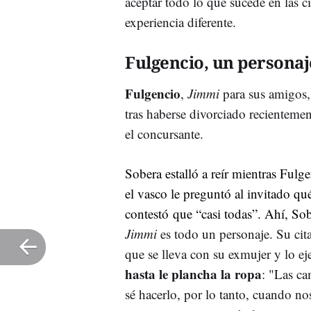
aceptar todo lo que sucede en las ci
experiencia diferente.
Fulgencio
, un personaj
Fulgencio
,
Jimmi
para sus amigos,
tras haberse divorciado recienteme
el concursante.
Sobera
estalló a reír mientras
Fulge
el vasco le preguntó al invitado qué
contestó que “casi todas”. Ahí,
Sob
Jimmi
es todo un personaje. Su ci
que se lleva con su
exmujer
y lo ej
hasta le plancha la ropa
: "Las ca
sé hacerlo, por lo tanto, cuando nos