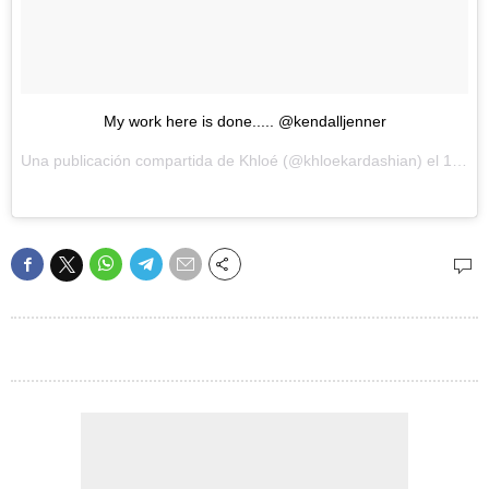
My work here is done..... @kendalljenner
Una publicación compartida de Khloé (@khloekardashian) el
15 de May de 2017 a la(s) 7:08 PDT