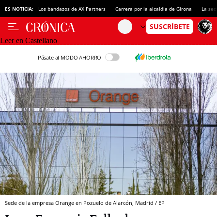
ES NOTICIA:
Los bandazos de AX Partners
Carrera por la alcaldía de Girona
La sec
Leer en Castellano
Pásate al MODO AHORRO
Sede de la empresa Orange en Pozuelo de Alarcón, Madrid / EP