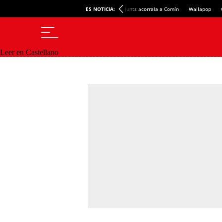
ES NOTICIA:
Junts acorrala a Comín
Wallapop
Leer en Castellano