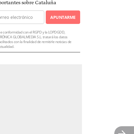
ortantes sobre Cataluña
APUNTARME
e conformidad con el RGPD y la LOPDGDD,
RÓNICA GLOBALMEDIA S.L. tratará los datos
acilitados con la finalidad de remitirle noticias de
ctualidad.