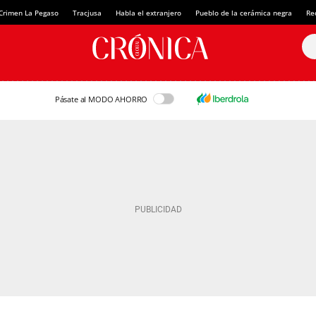
Crimen La Pegaso
Tracjusa
Habla el extranjero
Pueblo de la cerámica negra
Re
Pásate al MODO AHORRO