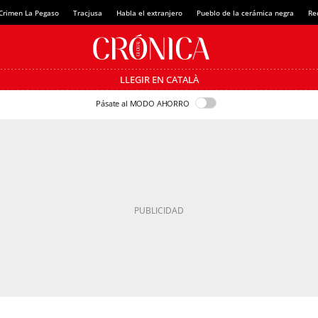
Crimen La Pegaso
Tracjusa
Habla el extranjero
Pueblo de la cerámica negra
Re
LLEGIR EN CATALÀ
Pásate al MODO AHORRO