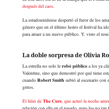
después del caos
.
La estadounidense despertó el furor de los am
género que en el último lustro el festival ha i
para atraer a un nuevo público. Y, visto el resu
La doble sorpresa de Olivia R
robó público
La estrella no solo le
a los ya cl
Valentine, sino que demostró por qué tiene esta
Robert Smith
cuando
subió al escenario con el
gritos.
The Cure
El líder de
, que actuó la noche anter
relación con ella en el pasado, pero los no tan