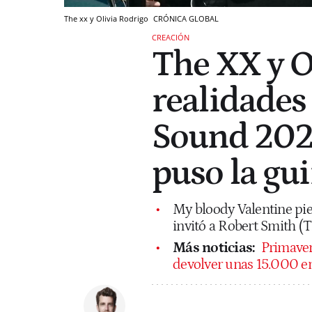
The xx y Olivia Rodrigo
CRÓNICA GLOBAL
CREACIÓN
The XX y Ol
realidades
Sound 2026
puso la gui
My bloody Valentine pier
invitó a Robert Smith (T
Más noticias:
Primaver
devolver unas 15.000 e