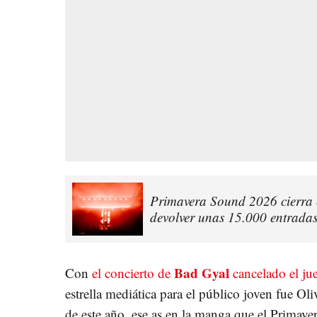
Primavera Sound 2026 cierra c
devolver unas 15.000 entrada
Bad Gyal
Con
el concierto de
cancelado el jue
estrella mediática para el público joven fue Ol
de este año, ese as en la manga que el Primave