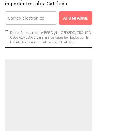
importantes sobre Cataluña
APUNTARME
De conformidad con el RGPD y la LOPDGDD, CRÓNICA
GLOBALMEDIA S.L. tratará los datos facilitados con la
finalidad de remitirle noticias de actualidad.