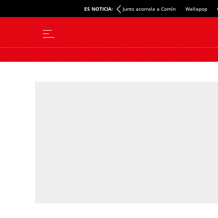
ES NOTICIA:
Junts acorrala a Comín
Wallapop