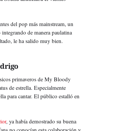
antes del pop más mainstream, un
do integrando de manera paulatina
ltado, le ha salido muy bien.
odrigo
ásicos primaveros de My Bloody
tus de estrella. Especialmente
la para cantar. El público estalló en
ior
, ya había demostrado su buena
 fans no conocían esta colaboración y