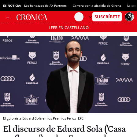
ES NOTICIA:
Los bandazos de AX Partners
Carrera por la alcaldía de Girona
La sec
LEER EN CASTELLANO
Pásate al MODO AHORRO
El guionista Eduard Sola en los Premios Feroz
EFE
El discurso de Eduard Sola ('Casa