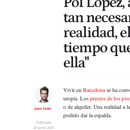
Pol López, 
tan necesar
realidad, e
tiempo que
ella"
Vivir en
Barcelona
se ha conve
utopía. Los
precios de los pis
o de alquiler. Una realidad a l
Joan Colás
podido dar la espalda.
Publicada
20 junio 2025