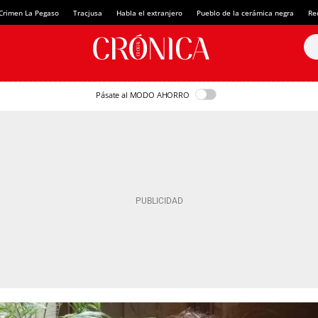
Crimen La Pegaso
Tracjusa
Habla el extranjero
Pueblo de la cerámica negra
Re
Pásate al MODO AHORRO