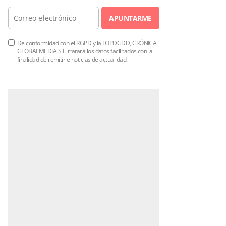
APUNTARME
De conformidad con el RGPD y la LOPDGDD, CRÓNICA
GLOBALMEDIA S.L. tratará los datos facilitados con la
finalidad de remitirle noticias de actualidad.