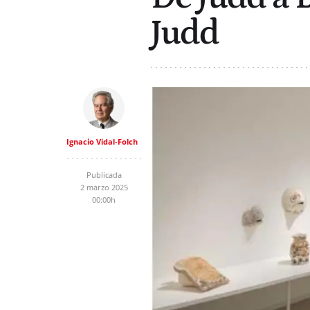
Judd
Ignacio Vidal-Folch
Publicada
2 marzo 2025
00:00h