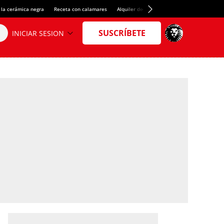
 la cerámica negra
Receta con calamares
Alquiler de habitaciones en España
Créd