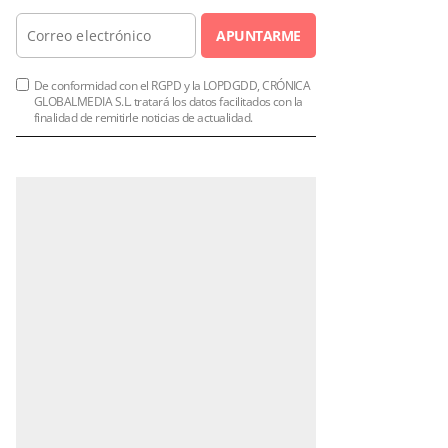
APUNTARME
De conformidad con el RGPD y la LOPDGDD, CRÓNICA
GLOBALMEDIA S.L. tratará los datos facilitados con la
finalidad de remitirle noticias de actualidad.