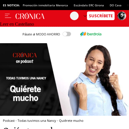
ES NOTICIA:
Promoción inmobiliaria Menorca
Escándalo ERC Girona
DO Cava
N
Leer en Castellano
Pásate al MODO AHORRO
Podcast - Todas tuvimos una Nancy - Quiérete mucho