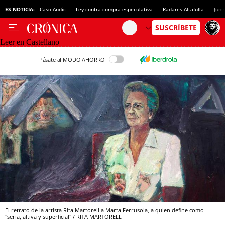
ES NOTICIA:
Caso Andic
Ley contra compra especulativa
Radares Altafulla
Junt
Leer en Castellano
Pásate al MODO AHORRO
El retrato de la artista Rita Martorell a Marta Ferrusola, a quien define como
"seria, altiva y superficial" / RITA MARTORELL