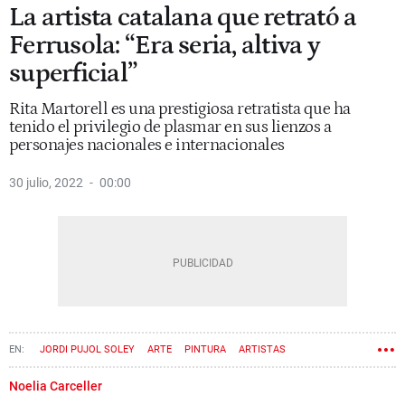
La artista catalana que retrató a
Ferrusola: “Era seria, altiva y
superficial”
Rita Martorell es una prestigiosa retratista que ha
tenido el privilegio de plasmar en sus lienzos a
personajes nacionales e internacionales
30 julio, 2022
00:00
JORDI PUJOL SOLEY
ARTE
PINTURA
ARTISTAS
MARTA FERRUSOLA
DOLORES DELGADO
Noelia Carceller