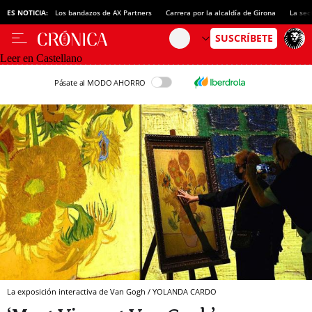
ES NOTICIA:
Los bandazos de AX Partners
Carrera por la alcaldía de Girona
La sec
Leer en Castellano
Pásate al MODO AHORRO
La exposición interactiva de Van Gogh / YOLANDA CARDO