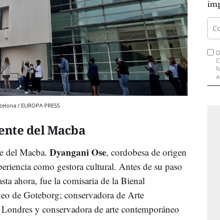
imp
D
C
f
a
arcelona / EUROPA PRESS
rente del Macba
Dyangani Ose
nte del Macba.
, cordobesa de origen
periencia como gestora cultural. Antes de su paso
a ahora, fue la comisaria de la Bienal
neo de Goteborg; conservadora de Arte
e Londres y conservadora de arte contemporáneo