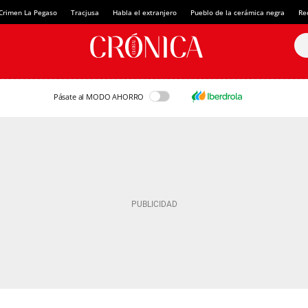
Crimen La Pegaso
Tracjusa
Habla el extranjero
Pueblo de la cerámica negra
Re
Pásate al MODO AHORRO