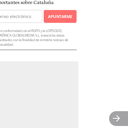
ortantes sobre Cataluña
APUNTARME
e conformidad con el RGPD y la LOPDGDD,
RÓNICA GLOBALMEDIA S.L. tratará los datos
acilitados con la finalidad de remitirle noticias de
ctualidad.