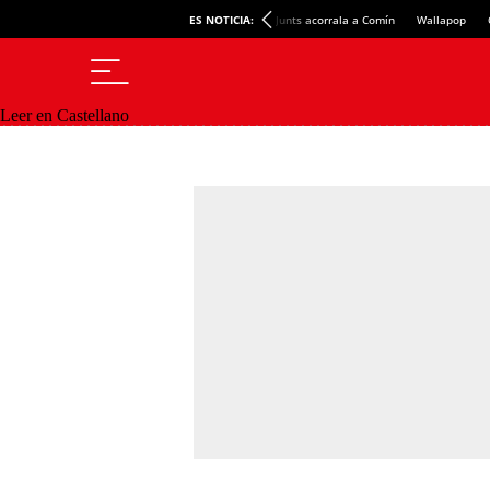
ES NOTICIA:
Junts acorrala a Comín
Wallapop
Leer en Castellano