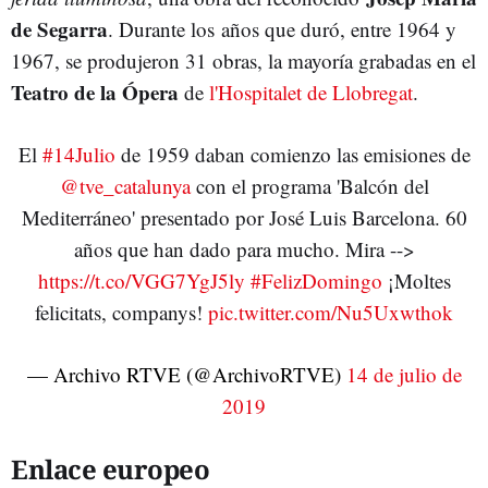
de Segarra
. Durante los años que duró, entre 1964 y
1967, se produjeron 31 obras, la mayoría grabadas en el
Teatro de la Ópera
de
l'Hospitalet de Llobregat
.
El
#14Julio
de 1959 daban comienzo las emisiones de
@tve_catalunya
con el programa 'Balcón del
Mediterráneo' presentado por José Luis Barcelona. 60
años que han dado para mucho. Mira -->
https://t.co/VGG7YgJ5ly
#FelizDomingo
¡Moltes
felicitats, companys!
pic.twitter.com/Nu5Uxwthok
— Archivo RTVE (@ArchivoRTVE)
14 de julio de
2019
Enlace europeo