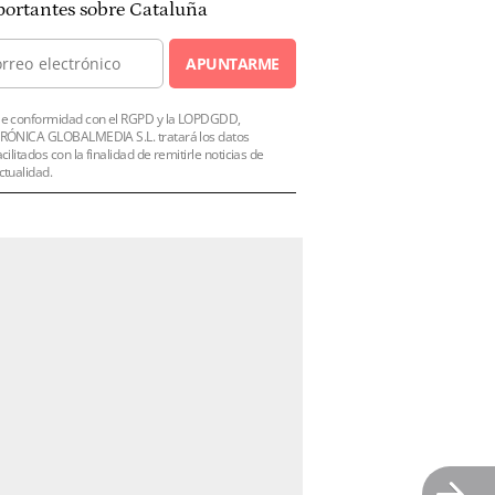
ortantes sobre Cataluña
APUNTARME
e conformidad con el RGPD y la LOPDGDD,
RÓNICA GLOBALMEDIA S.L. tratará los datos
acilitados con la finalidad de remitirle noticias de
ctualidad.