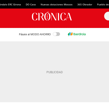
ándalo ERC Girona
DO Cava
Nuevas dotaciones Mossos
365 Obrador
Pueblo de
Pásate al MODO AHORRO