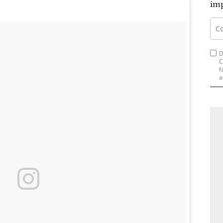
imp
D
C
f
a