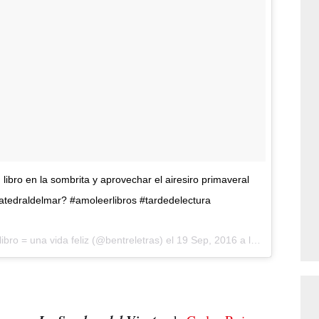
 libro en la sombrita y aprovechar el airesiro primaveral
catedraldelmar? #amoleerlibros #tardedelectura
ibro = una vida feliz
(@bentreletras) el
19 Sep, 2016 a las 11:55 PDT