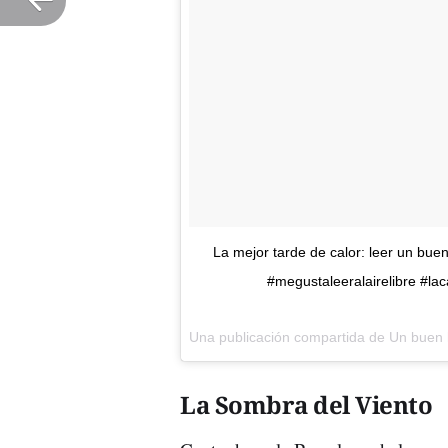
La mejor tarde de calor: leer un buen
#megustaleeralairelibre #la
Una publicación compartida de
Un buen l
La Sombra del Viento